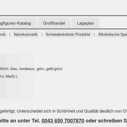
gfiguren-Katalog
Großhandel
Lageplan
mik
|
Naturkosmetik
|
Schwedenkräuter Produkte
|
Alkoholische Spez
ltlich: blau, bordeaux, grün, gelb/grün)
 20% MwSt.)
efertigt. Unterscheidet sich in Schönheit und Qualität deutlich von C
itte an unter Tel.
0043 650 7007870
oder schreiben S