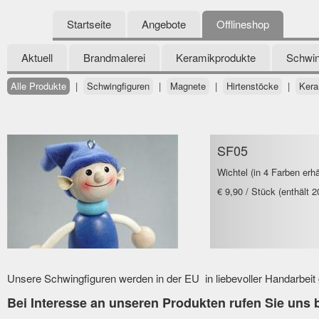
Startseite
Angebote
Offlineshop
Aktuell
Brandmalerei
Keramikprodukte
Schwin
Alle Produkte
|
Schwingfiguren
|
Magnete
|
Hirtenstöcke
|
Kera
SF05
Wichtel (in 4 Farben erhä
€ 9,90 / Stück (enthält
Unsere Schwingfiguren werden in der EU in liebevoller Handarbeit g
Bei Interesse an unseren Produkten rufen Sie uns b