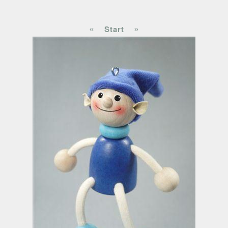
«
»
Start